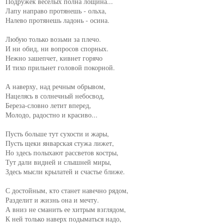
Подружек веселых полна лощина...

Лапу направо протянешь - ольха,

Налево протянешь ладонь - осина.

Любую только возьми за плечо.

И ни обид, ни вопросов спорных.

Нежно зашепчет, кивнет горячо

И тихо прильнет головой покорной.

А наверху, над речным обрывом,

Нацелясь в солнечный небосвод,

Береза-словно летит вперед,

Молодо, радостно и красиво...

Пусть больше тут сухости и жары,

Пусть щеки январская стужа лижет,

Но здесь полыхают рассветов костры,

Тут дали видней и слышней миры,

Здесь мысли крылатей и счастье ближе.

С достойным, кто станет навечно рядом,

Разделит и жизнь она и мечту.

А вниз не сманить ее хитрым взглядом,

К ней только наверх подыматься надо,
