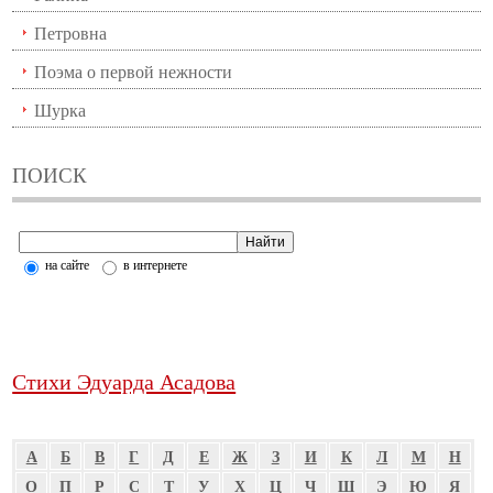
Петровна
Поэма о первой нежности
Шурка
ПОИСК
на сайте
в интернете
Стихи Эдуарда Асадова
А
Б
В
Г
Д
Е
Ж
З
И
К
Л
М
Н
О
П
Р
С
Т
У
Х
Ц
Ч
Ш
Э
Ю
Я