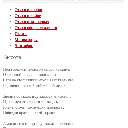
Стихи о любви
Стихи о войне
Стихи о животных
Стихи общей тематики
Поэмы
Миниатюры
Эпитафии
Высота
Под горкой в тенистой сырой лощине,

От сонной речушки наискосок,

Словно бы с шишкинской взят картины,

Бормочет листвой небольшой лесок.

Звенит бочажок под завесой мглистой,

И, в струи его с высоты глядясь,

Клены стоят, по-мужски плечисты,

Победно красою своей гордясь!

А жизнь им и вправду, видать, неплоха:
