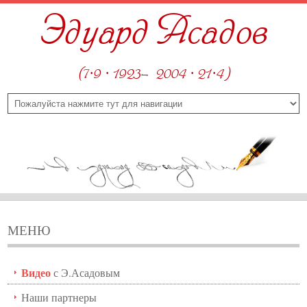
Эдуард Асадов
(7·9 · 1923—2004 · 21·4)
МЕНЮ
Видео
с Э.Асадовым
Наши партнеры