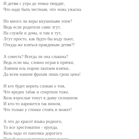
И детям с утра до темна твердят,

Что надо быть честным, что ложь ужасна.

Но много ли веры внушеньям этим?

Ведь если родители сами лгут,

На службе и дома, и там и тут,

Лгут просто, как будто бы воду пьют,

Откуда же взяться правдивым детям?!

А совесть? Всегда ли она слышна?

Ведь если мы, словно играя в прятки,

Ловчим иль порою хватаем взятки,

Да всем нашим фразам лишь грош цена!

И кто будет верить словам о том,

Что вреден табак и спиртное тоже,

Коль взрослые тонут в дыму сплошном

И кто-то нарежется так вином,

Что только у стенки стоять и может!

А что до красот языка родного,

То все хрестоматии - ерунда,

Коль чадо от папочки дорогого

Порой понаслышится вдруг такого.
