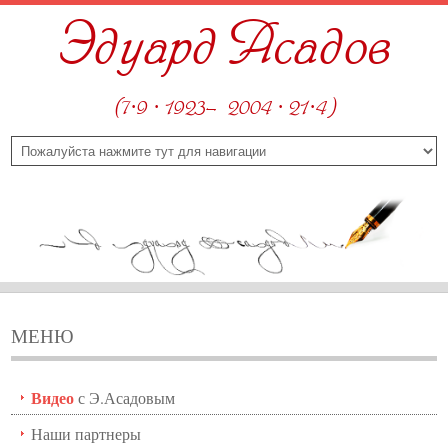
Эдуард Асадов
(7·9 · 1923—2004 · 21·4)
МЕНЮ
Видео
с Э.Асадовым
Наши партнеры