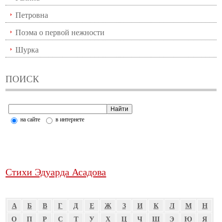
Петровна
Поэма о первой нежности
Шурка
ПОИСК
на сайте
в интернете
Стихи Эдуарда Асадова
А
Б
В
Г
Д
Е
Ж
З
И
К
Л
М
Н
О
П
Р
С
Т
У
Х
Ц
Ч
Ш
Э
Ю
Я