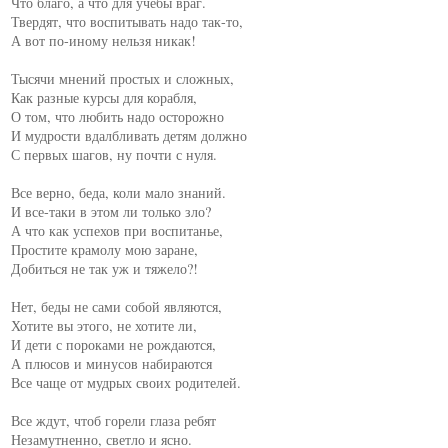
Что благо, а что для учебы враг.

Твердят, что воспитывать надо так-то,

А вот по-иному нельзя никак!

Тысячи мнений простых и сложных,

Как разные курсы для корабля,

О том, что любить надо осторожно

И мудрости вдалбливать детям должно

С первых шагов, ну почти с нуля.

Все верно, беда, коли мало знаний.

И все-таки в этом ли только зло?

А что как успехов при воспитанье,

Простите крамолу мою заране,

Добиться не так уж и тяжело?!

Нет, беды не сами собой являются,

Хотите вы этого, не хотите ли,

И дети с пороками не рождаются,

А плюсов и минусов набираются

Все чаще от мудрых своих родителей.

Все ждут, чтоб горели глаза ребят

Незамутненно, светло и ясно.
