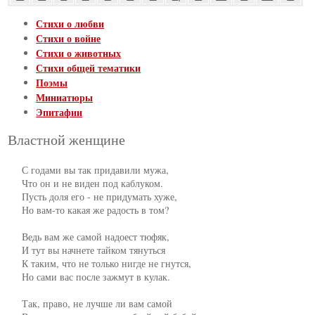
Стихи о любви
Стихи о войне
Стихи о животных
Стихи общей тематики
Поэмы
Миниатюры
Эпитафии
Властной женщине
     С годами вы так придавили мужа,

     Что он и не виден под каблуком.

     Пусть доля его - не придумать хуже,

     Но вам-то какая же радость в том?

     Ведь вам же самой надоест тюфяк,

     И тут вы начнете тайком тянуться

     К таким, что не только нигде не гнутся,

     Но сами вас после зажмут в кулак.

     Так, право, не лучше ли вам самой
