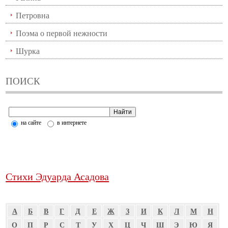
Петровна
Поэма о первой нежности
Шурка
ПОИСК
на сайте
в интернете
Стихи Эдуарда Асадова
А
Б
В
Г
Д
Е
Ж
З
И
К
Л
М
Н
О
П
Р
С
Т
У
Х
Ц
Ч
Ш
Э
Ю
Я