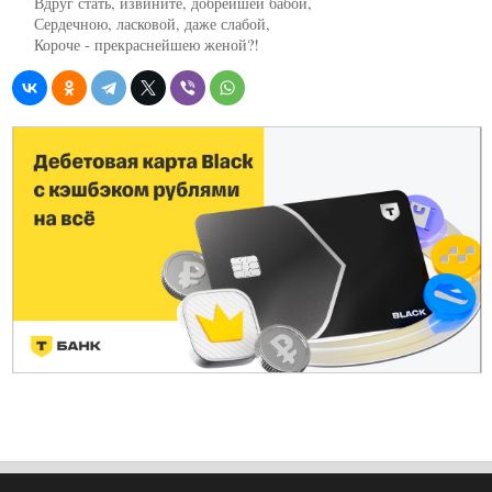
     Вдруг стать, извините, добрейшей бабой,

     Сердечною, ласковой, даже слабой,

     Короче - прекраснейшею женой?!