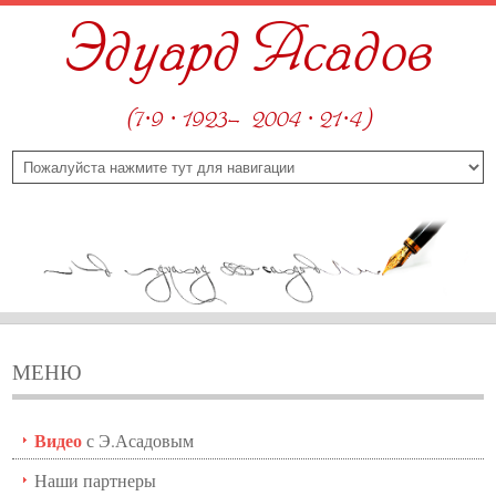
Эдуард Асадов
(7·9 · 1923—2004 · 21·4)
МЕНЮ
Видео
с Э.Асадовым
Наши партнеры