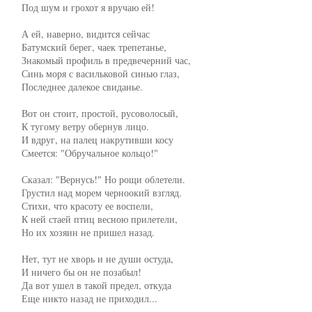
     Под шум и грохот я вручаю ей!

     А ей, наверно, видится сейчас

     Батумский берег, чаек трепетанье,

     Знакомый профиль в предвечерний час,

     Синь моря с васильковой синью глаз,

     Последнее далекое свиданье.

     Вот он стоит, простой, русоволосый,

     К тугому ветру обернув лицо.

     И вдруг, на палец накрутивши косу

     Смеется: "Обручальное кольцо!"

     Сказал: "Вернусь!" Но рощи облетели.

     Грустил над морем черноокий взгляд.

     Стихи, что красоту ее воспели,

     К ней стаей птиц весною прилетели,

     Но их хозяин не пришел назад.

     Нет, тут не хворь и не души остуда,

     И ничего бы он не позабыл!

     Да вот ушел в такой предел, откуда

     Еще никто назад не приходил...
