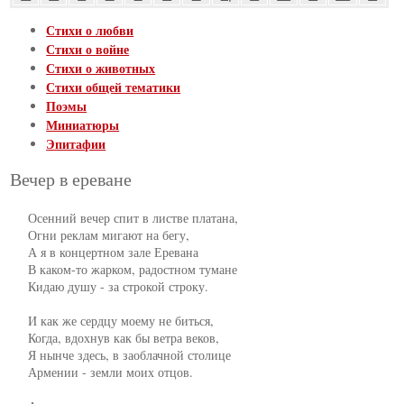
Стихи о любви
Стихи о войне
Стихи о животных
Стихи общей тематики
Поэмы
Миниатюры
Эпитафии
Вечер в ереване
     Осенний вечер спит в листве платана,

     Огни реклам мигают на бегу,

     А я в концертном зале Еревана

     В каком-то жарком, радостном тумане

     Кидаю душу - за строкой строку.

     И как же сердцу моему не биться,

     Когда, вдохнув как бы ветра веков,

     Я нынче здесь, в заоблачной столице

     Армении - земли моих отцов.
