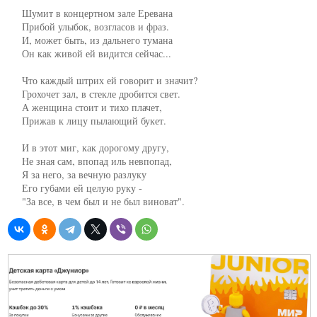
     Шумит в концертном зале Еревана

     Прибой улыбок, возгласов и фраз.

     И, может быть, из дальнего тумана

     Он как живой ей видится сейчас...

     Что каждый штрих ей говорит и значит?

     Грохочет зал, в стекле дробится свет.

     А женщина стоит и тихо плачет,

     Прижав к лицу пылающий букет.

     И в этот миг, как дорогому другу,

     Не зная сам, впопад иль невпопад,

     Я за него, за вечную разлуку

     Его губами ей целую руку -

     "За все, в чем был и не был виноват".