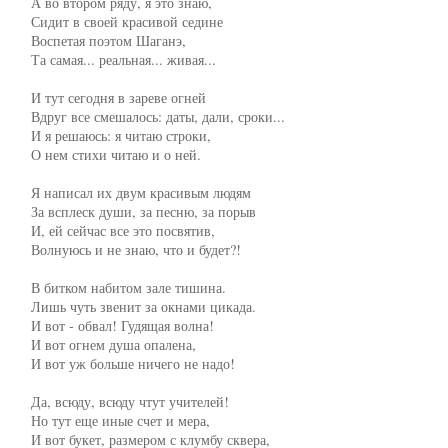
     А во втором ряду, я это знаю,

     Сидит в своей красивой седине

     Воспетая поэтом Шаганэ,

     Та самая... реальная... живая...

     И тут сегодня в зареве огней

     Вдруг все смешалось: даты, дали, сроки...

     И я решаюсь: я читаю строки,

     О нем стихи читаю и о ней.

     Я написал их двум красивым людям

     За всплеск души, за песню, за порыв

     И, ей сейчас все это посвятив,

     Волнуюсь и не знаю, что и будет?!

     В битком набитом зале тишина.

     Лишь чуть звенит за окнами цикада.

     И вот - обвал! Гудящая волна!

     И вот огнем душа опалена,

     И вот уж больше ничего не надо!

     Да, всюду, всюду чтут учителей!

     Но тут еще иные счет и мера,

     И вот букет, размером с клумбу сквера,
