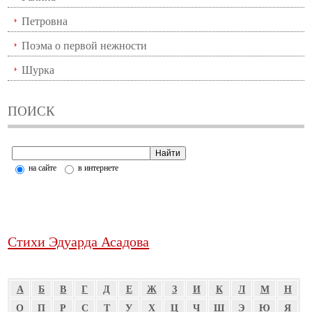
Петровна
Поэма о первой нежности
Шурка
ПОИСК
на сайте
в интернете
Стихи Эдуарда Асадова
А
Б
В
Г
Д
Е
Ж
З
И
К
Л
М
Н
О
П
Р
С
Т
У
Х
Ц
Ч
Ш
Э
Ю
Я