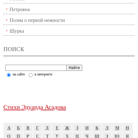
Петровна
Поэма о первой нежности
Шурка
ПОИСК
на сайте
в интернете
Стихи Эдуарда Асадова
А
Б
В
Г
Д
Е
Ж
З
И
К
Л
М
Н
О
П
Р
С
Т
У
Х
Ц
Ч
Ш
Э
Ю
Я