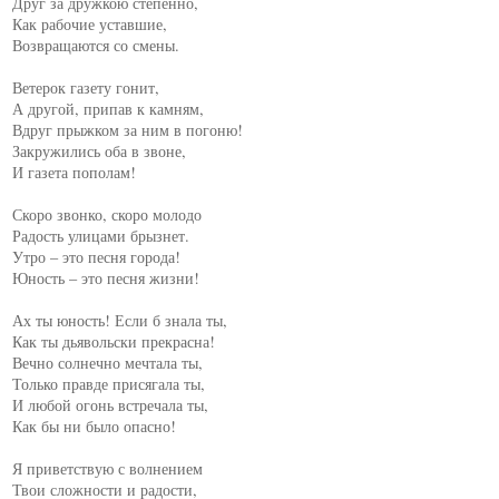
Друг за дружкою степенно,

Как рабочие уставшие,

Возвращаются со смены.

Ветерок газету гонит,

А другой, припав к камням,

Вдруг прыжком за ним в погоню!

Закружились оба в звоне,

И газета пополам!

Скоро звонко, скоро молодо

Радость улицами брызнет.

Утро – это песня города!

Юность – это песня жизни!

Ах ты юность! Если б знала ты,

Как ты дьявольски прекрасна!

Вечно солнечно мечтала ты,

Только правде присягала ты,

И любой огонь встречала ты,

Как бы ни было опасно!

Я приветствую с волнением

Твои сложности и радости,
