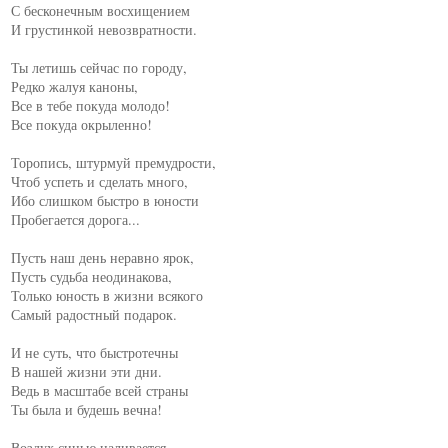
С бесконечным восхищением

И грустинкой невозвратности.

Ты летишь сейчас по городу,

Редко жалуя каноны,

Все в тебе покуда молодо!

Все покуда окрыленно!

Торопись, штурмуй премудрости,

Чтоб успеть и сделать много,

Ибо слишком быстро в юности

Пробегается дорога...

Пусть наш день неравно ярок,

Пусть судьба неодинакова,

Только юность в жизни всякого

Самый радостный подарок.

И не суть, что быстротечны

В нашей жизни эти дни.

Ведь в масштабе всей страны

Ты была и будешь вечна!

Воздух синью наливается,
