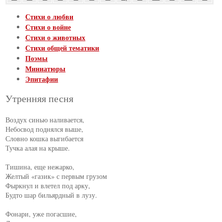
Стихи о любви
Стихи о войне
Стихи о животных
Стихи общей тематики
Поэмы
Миниатюры
Эпитафии
Утренняя песня
Воздух синью наливается,

Небосвод поднялся выше,

Словно кошка выгибается

Тучка алая на крыше.

Тишина, еще нежарко,

Желтый «газик» с первым грузом

Фыркнул и влетел под арку,

Будто шар бильярдный в лузу.

Фонари, уже погасшие,
