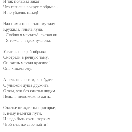
И так полыхал закат,

Что глянешь вокруг с обрыва -

И не уйдешь назад!

Над ними по звездному залу

Кружила, плыла луна.

- Люблю я мечтать!- сказал он.

- Я тоже...- вздохнула она.

Уселись на край обрыва,

Смотрели в речную тьму.

Он очень мечтал красиво!

Она кивала ему.

А речь шла о том, как будет

С улыбкой душа дружить,

О том, что без счастья людям

Нельзя, невозможно жить.

Счастье не ждет на пригорке,

К нему нелегки пути,

И надо быть очень зорким,

Чтоб счастье свое найти!
