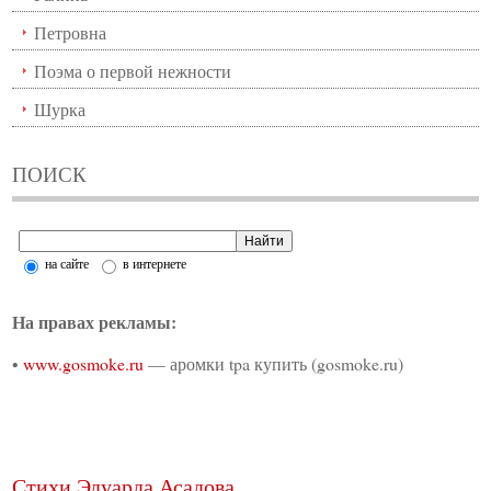
Петровна
Поэма о первой нежности
Шурка
ПОИСК
на сайте
в интернете
На правах рекламы:
•
www.gosmoke.ru
— аромки tpa купить (gosmoke.ru)
Стихи Эдуарда Асадова