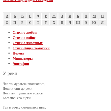
А
Б
В
Г
Д
Е
Ж
З
И
К
Л
М
Н
О
П
Р
С
Т
У
Х
Ц
Ч
Ш
Э
Ю
Я
Стихи о любви
Стихи о войне
Стихи о животных
Стихи общей тематики
Поэмы
Миниатюры
Эпитафии
У реки
Что-то мурлыча вполголоса,

Дошли они до реки.

Девичьи пушистые волосы

Касались его щеки.

Так в речку смотрелись ивы,
