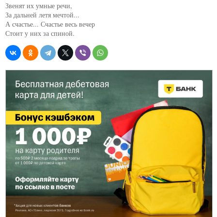
Звенят их умные речи,

За дальней летя мечтой...

А счастье... Счастье весь вечер

Стоит у них за спиной. 