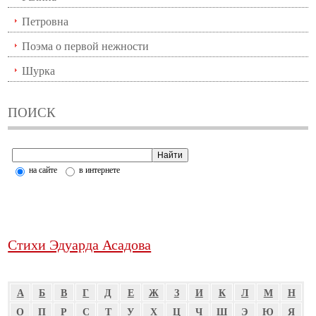
Петровна
Поэма о первой нежности
Шурка
ПОИСК
на сайте
в интернете
Стихи Эдуарда Асадова
А
Б
В
Г
Д
Е
Ж
З
И
К
Л
М
Н
О
П
Р
С
Т
У
Х
Ц
Ч
Ш
Э
Ю
Я