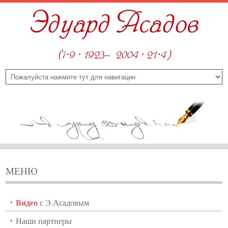
Эдуард Асадов
(7·9 · 1923—2004 · 21·4)
МЕНЮ
Видео
с Э.Асадовым
Наши партнеры