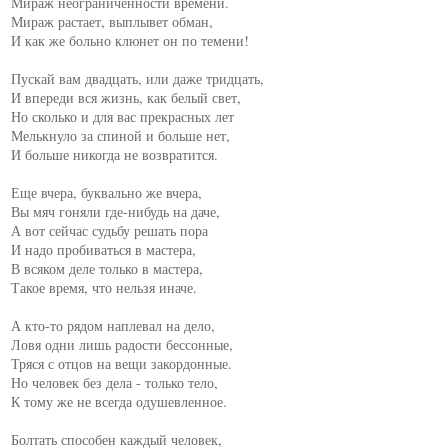
Мираж неограниченности времени.

Мираж растает, выплывет обман,

И как же больно клюнет он по темени!

Пускай вам двадцать, или даже тридцать,

И впереди вся жизнь, как белый свет,

Но сколько и для вас прекрасных лет

Мелькнуло за спиной и больше нет,

И больше никогда не возвратится.

Еще вчера, буквально же вчера,

Вы мяч гоняли где-нибудь на даче,

А вот сейчас судьбу решать пора

И надо пробиваться в мастера,

В всяком деле только в мастера,

Такое время, что нельзя иначе.

А кто-то рядом наплевал на дело,

Ловя одни лишь радости бессонные,

Тряся с отцов на вещи закордонные.

Но человек без дела - только тело,

К тому же не всегда одушевленное.

Болтать способен каждый человек,
