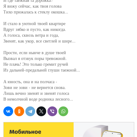
И где таежная та дорожка?

Я вижу сейчас, как твоя голова

Тихо прижалась к стеклу окошка...

И стало в уютной твоей квартире

Вдруг зябко и пусто, как никогда.

А голоса, сквозь ветра и года,

Звенят, как укор, все светлей и шире...

Прости, если нынче в душе твоей

Вызвал я отзвук поры тревожной.

Не плачь! Это только гремит ручей

Из дальней-предальней глуши таежной...

А юность, она и на полчаса -

Зови не зови - не вернется снова.

Лишь вечно звенят и звенят голоса
