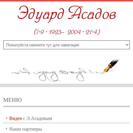
Эдуард Асадов
(7·9 · 1923—2004 · 21·4)
МЕНЮ
Видео
с Э.Асадовым
Наши партнеры