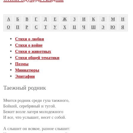
А
Б
В
Г
Д
Е
Ж
З
И
К
Л
М
Н
О
П
Р
С
Т
У
Х
Ц
Ч
Ш
Э
Ю
Я
Стихи о любви
Стихи о войне
Стихи о животных
Стихи общей тематики
Поэмы
Миниатюры
Эпитафии
Таежный родник
Мчится родник среди гула таежного,

Бойкий, серебряный и тугой.

Бежит возле лагеря молодежного

И все, что услышит, несет с собой.

А слышит он всякое, разное слышит:
