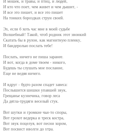
И мошек, и травы, и птиц, и людей,

И кто что поет, чем живет и чем дышит, -

И все это пишет, и все это пишет

На тонких бороздках струи своей.

Эх, если б хоть час мне в моей судьбе

Волшебный! Такой, чтоб родник этот звонкий

Скатать бы в рулон, как магнитную пленку,

И бандеролью послать тебе!

Послать, ничего не пиша заранее.

И вот, когда в доме твоем - никого,

Будешь ты слушать мое послание,

Еще не ведяя ничего.

И вдруг - будто разом спадет завеса:

Послышится шишки упавшей звук,

Грещанье кузнечика, говор леса

Да дятла-трудяги веселый стук.

Вот шутки и громкие чьи-то споры,

Вот грохот ведерка и треск костра,

Вот звук поцелуя, вот песни хором,

Вот посвист иволги до утра.
