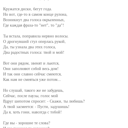
Кружатся диски, бегут года.

Но вот, где-то в самом конце рулона,

Возникнут два голоса окрыленных,

Где каждая фраза-то "нет", то "да"!

Ты встала, поправила нервно волосы.

О дрогнувший стул оперлась рукой,

Да, ты узнала два этих голоса,

Два радостных голоса: твой и мой!

Вот они рядом, звенят и льются,

Они заполняют собой весь дом!

И так они славно сейчас смеются,

Как нам не смеяться уже потом...

Но слушай, такого же не забудешь,

Сейчас, после паузы, голос мой

Вдруг шепотом спросит: - Скажи, ты любишь?

А твой засмеется: - Пусти, задушишь!

Да я, хоть гони, навсегда с тобой!

Где вы - хорошие те слова?
