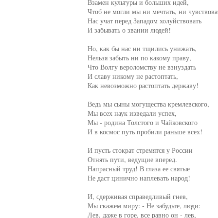
     Взамен культуры и больших идей,

     Чтоб не могли мы ни мечтать, ни чувствоват
     Нас учат перед Западом холуйствовать

     И забывать о звании людей!

     Но, как бы нас ни тщились унижать,

     Нельзя забыть ни по какому праву,

     Что Волгу вероломству не взнуздать

     И славу никому не растоптать,

     Как невозможно растоптать державу!

     Ведь мы сыны могущества кремлевского,

     Мы всех наук изведали успех,

     Мы - родина Толстого и Чайковского

     И в космос путь пробили раньше всех!

     И пусть стократ стремятся у России

     Отнять пути, ведущие вперед.

     Напрасный труд! В глаза ее святые

     Не даст цинично наплевать народ!

     И, сдерживая справедливый гнев,

     Мы скажем миру: - Не забудьте, люди:

     Лев, даже в горе, все равно он - лев,
