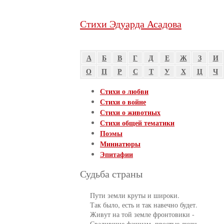
Стихи Эдуарда Асадова
А
Б
В
Г
Д
Е
Ж
З
И
О
П
Р
С
Т
У
Х
Ц
Ч
Стихи о любви
Стихи о войне
Стихи о животных
Стихи общей тематики
Поэмы
Миниатюры
Эпитафии
Судьба страны
     Пути земли круты и широки.

     Так было, есть и так навечно будет.

     Живут на той земле фронтовики -

     Свалившие фашизм, простые люди.
