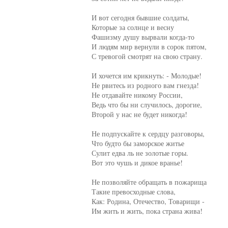
     И вот сегодня бывшие солдаты,

     Которые за солнце и весну

     Фашизму душу вырвали когда-то

     И людям мир вернули в сорок пятом,

     С тревогой смотрят на свою страну.

     И хочется им крикнуть: - Молодые!

     Не рвитесь из родного вам гнезда!

     Не отдавайте никому России,

     Ведь что бы ни случилось, дорогие,

     Второй у нас не будет никогда!

     Не подпускайте к сердцу разговоры,

     Что будто бы заморское житье

     Сулит едва ль не золотые горы.

     Вот это чушь и дикое вранье!

     Не позволяйте обращать в пожарища

     Такие превосходные слова,

     Как: Родина, Отечество, Товарищи -

     Им жить и жить, пока страна жива!
