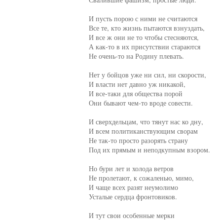
     И пусть порою с ними не считаются

     Все те, кто жизнь пытаются взнуздать,

     И все ж они не то чтобы стесняются,

     А как-то в их присутствии стараются

     Не очень-то на Родину плевать.

     Нет у бойцов уже ни сил, ни скорости,

     И власти нет давно уж никакой,

     И все-таки для общества порой

     Они бывают чем-то вроде совести.

     И сверхдельцам, что тянут нас ко дну,

     И всем политиканствующим сворам

     Не так-то просто разорять страну

     Под их прямым и неподкупным взором.

     Но бури лет и холода ветров

     Не пролетают, к сожаленью, мимо,

     И чаще всех разят неумолимо

     Усталые сердца фронтовиков.

     И тут свои особенные мерки
