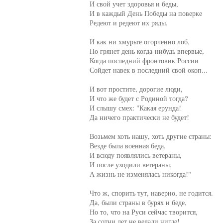
     И свой учет здоровья и беды,

     И в каждый День Победы на поверке

     Редеют и редеют их ряды.

     И как ни хмурьте огорченно лоб,

     Но грянет день когда-нибудь впервые,

     Когда последний фронтовик России

     Сойдет навек в последний свой окоп...

     И вот простите, дорогие люди,

     И что же будет с Родиной тогда?

     И слышу смех: "Какая ерунда!

     Да ничего практически не будет!

     Возьмем хоть нашу, хоть другие страны:

     Везде была военная беда,

     И всюду появлялись ветераны,

     И после уходили ветераны,

     А жизнь не изменялась никогда!"

     Что ж, спорить тут, наверно, не годится.

     Да, были страны в бурях и беде,

     Но то, что на Руси сейчас творится,

     За сотни лет не ведали нигде!
