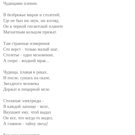
Чудищами пленен.

В безбрежье миров и столетий,

Где не был ни звук, ни взгляд,

Он к черной гигантской планете

Магнитным кольцом прижат.

Там странные измерения:

Сто верст - только малый шаг,

Столетье - одно мгновение,

А озеро - жидкий мрак...

Чудища, плавая в реках,

И после, сушась на скале,

Звездного человека

Держат в пещерной мгле.

Столапые электриды -

В каждой лапище - мозг,

Внушают ему, чтоб выдал

Он все, что когда-то видел,

А главное - тайну звезд!

Как они загораются,
