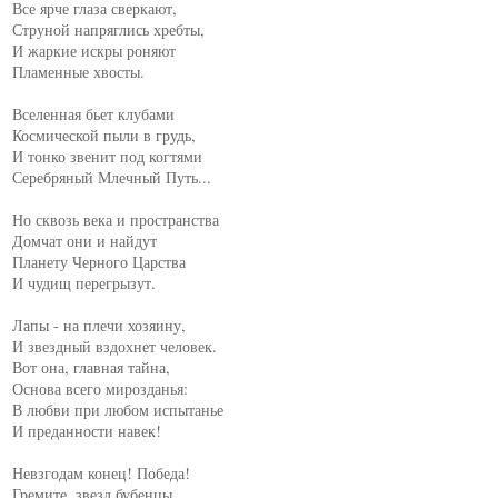
Все ярче глаза сверкают,

Струной напряглись хребты,

И жаркие искры роняют

Пламенные хвосты.

Вселенная бьет клубами

Космической пыли в грудь,

И тонко звенит под когтями

Серебряный Млечный Путь...

Но сквозь века и пространства

Домчат они и найдут

Планету Черного Царства

И чудищ перегрызут.

Лапы - на плечи хозяину,

И звездный вздохнет человек.

Вот она, главная тайна,

Основа всего мирозданья:

В любви при любом испытанье

И преданности навек!

Невзгодам конец! Победа!

Гремите, звезд бубенцы.
