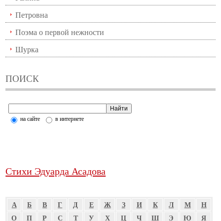
Петровна
Поэма о первой нежности
Шурка
ПОИСК
на сайте
в интернете
Стихи Эдуарда Асадова
А
Б
В
Г
Д
Е
Ж
З
И
К
Л
М
Н
О
П
Р
С
Т
У
Х
Ц
Ч
Ш
Э
Ю
Я