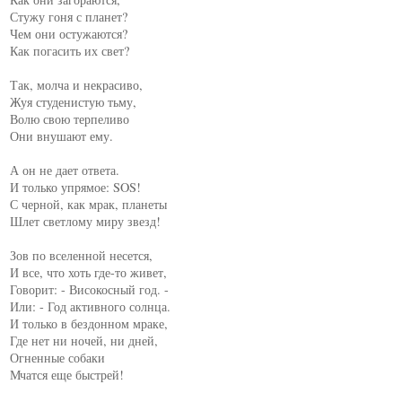
Стужу гоня с планет?

Чем они остужаются?

Как погасить их свет?

Так, молча и некрасиво,

Жуя студенистую тьму,

Волю свою терпеливо

Они внушают ему.

А он не дает ответа.

И только упрямое: SOS!

С черной, как мрак, планеты

Шлет светлому миру звезд!

Зов по вселенной несется,

И все, что хоть где-то живет,

Говорит: - Високосный год. -

Или: - Год активного солнца.

И только в бездонном мраке,

Где нет ни ночей, ни дней,

Огненные собаки

Мчатся еще быстрей!
