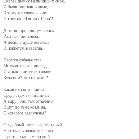
Сквозь дымку мальчишьих снов,

И были они как живые,

К тому же слова какие:

"Созвездие Гончих Псов"!

Детство прошло, умчалось,

Растаяло без следа,

А песня в душе осталась,

И, кажется, навсегда.

Несется собачья стая

Мильоны веков вперед.

И я, как в детстве, гадаю:

Куда они? Кто их ждет?

Какая их гонит тайна

Средь стужи и тишины?

А вдруг они там отчаянно

Ищут во тьме хозяина,

С которым разлучены?

Он добрый, веселый, звездный,

Но с очень дальних времен

Где-то во мгле морозной
