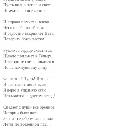
Пусть волны тепла и света

Помчатся во все концы!

И вправо помчат и влево,

Неся серебристый гам.

И радостно вскрикнет Дева,

Поверить боясь вестям!

Рукою за сердце схватится,

Щекою прильнет к Тельцу,

И звездные слезы покатятся

По вспыхнувшему лицу!

Фантазия? Пусть! Я знаю!

И все-таки с детских лет

Я верю в упрямую стаю,

Что мчится за другом вслед!

Спадает с души все бренное,

Истории бьют часы,

Звенит серебром вселенная,

Летят по вселенной псы...
