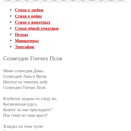
Стихи о любви
Стихи о войне
Стихи о животных
Стихи общей тематики
Поэмы
Миниатюры
Эпитафии
Созвездие Гончих Псов
Мимо созвездия Девы,

Созвездий Льва и Весов

Несется по темному небу

Созвездие Гончих Псов.

Клубится, шурша по следу их,

Космическая пурга.

Комету ль они преследуют?

Иль гонят во тьме врага?

Я видел их тени тугие
