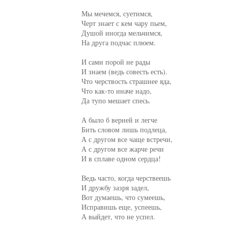
Мы мечемся, суетимся,

Черт знает с кем чару пьем,

Душой иногда мельчимся,

На друга подчас плюем.

И сами порой не рады

И знаем (ведь совесть есть).

Что черствость страшнее яда,

Что как-то иначе надо,

Да тупо мешает спесь.

А было б верней и легче

Бить словом лишь подлеца,

А с другом все чаще встречи,

А с другом все жарче речи

И в сплаве одном сердца!

Ведь часто, когда черствеешь

И дружбу зазря задел,

Вот думаешь, что сумеешь,

Исправишь еще, успеешь,

А выйдет, что не успел.
