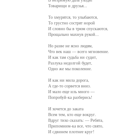
Товарищи и друзья...

То хмурятся, то улыбаются,

То грустно сострят норой

И словно бы в трюм спускаются,

Прощально махнув рукой...

Но разве не ясно людям,

Что век наш — всего мгновение.

И как там судьба ни судит,

Разлука недолгой будет,

Одно же мы поколение.

И как ни мила дорога,

А где-то сорвется вниз.

И мало еще иль много —

Попробуй-ка разберись!

И хочется до заката

Всем тем, кто еще вокруг.

Вдруг тихо сказать: — Ребята,

Припомним-ка все, что свято,

И сдвинем плотнее круг!
