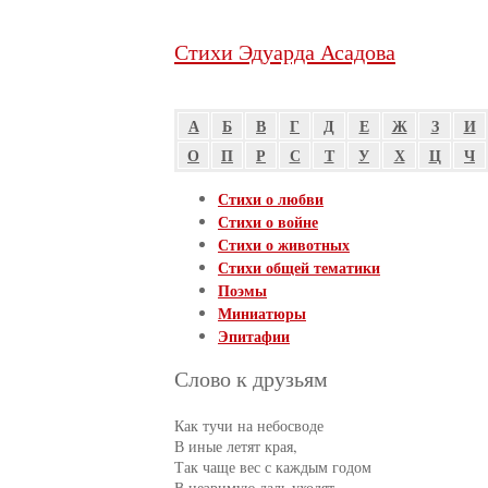
Стихи Эдуарда Асадова
А
Б
В
Г
Д
Е
Ж
З
И
О
П
Р
С
Т
У
Х
Ц
Ч
Стихи о любви
Стихи о войне
Стихи о животных
Стихи общей тематики
Поэмы
Миниатюры
Эпитафии
Слово к друзьям
Как тучи на небосводе

В иные летят края,

Так чаще вес с каждым годом

В незримую даль уходят
