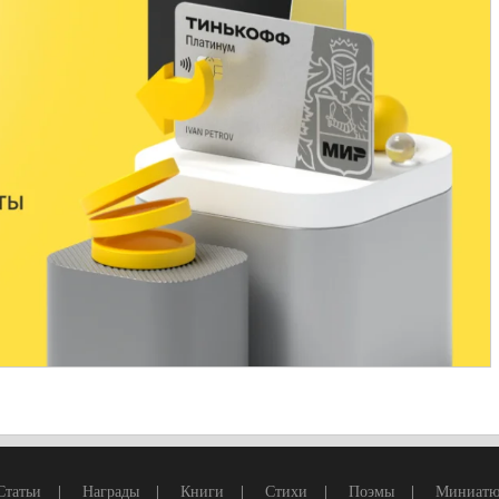
Статьи
|
Награды
|
Книги
|
Стихи
|
Поэмы
|
Миниат