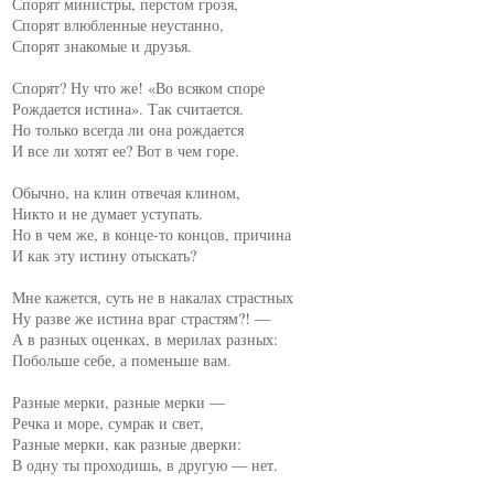
Спорят министры, перстом грозя,

Спорят влюбленные неустанно,

Спорят знакомые и друзья.

Спорят? Ну что же! «Во всяком споре

Рождается истина». Так считается.

Но только всегда ли она рождается

И все ли хотят ее? Вот в чем горе.

Обычно, на клин отвечая клином,

Никто и не думает уступать.

Но в чем же, в конце-то концов, причина

И как эту истину отыскать?

Мне кажется, суть не в накалах страстных

Ну разве же истина враг страстям?! —

А в разных оценках, в мерилах разных:

Побольше себе, а поменьше вам.

Разные мерки, разные мерки —

Речка и море, сумрак и свет,

Разные мерки, как разные дверки:

В одну ты проходишь, в другую — нет.
