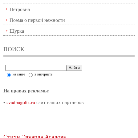
Петровна
Поэма о первой нежности
Шурка
ПОИСК
на сайте
в интернете
На правах рекламы:
•
svadbagolik.ru
сайт наших партнеров
Стихи Эдуарда Асадова