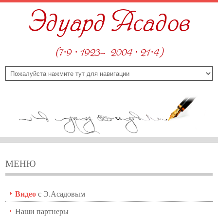
Эдуард Асадов
(7·9 · 1923—2004 · 21·4)
МЕНЮ
Видео
с Э.Асадовым
Наши партнеры