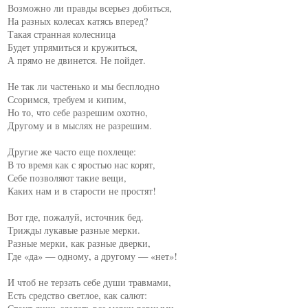
Возможно ли правды всерьез добиться,

На разных колесах катясь вперед?

Такая странная колесница

Будет упрямиться и кружиться,

А прямо не двинется. Не пойдет.

Не так ли частенько и мы бесплодно

Ссоримся, требуем и кипим,

Но то, что себе разрешим охотно,

Другому и в мыслях не разрешим.

Другие же часто еще похлеще:

В то время как с яростью нас корят,

Себе позволяют такие вещи,

Каких нам и в старости не простят!

Вот где, пожалуй, источник бед.

Трижды лукавые разные мерки.

Разные мерки, как разные дверки,

Где «да» — одному, а другому — «нет»!

И чтоб не терзать себе души травмами,

Есть средство светлое, как салют:
