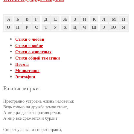
А
Б
В
Г
Д
Е
Ж
З
И
К
Л
М
Н
О
П
Р
С
Т
У
Х
Ц
Ч
Ш
Э
Ю
Я
Стихи о любви
Стихи о войне
Стихи о животных
Стихи общей тематики
Поэмы
Миниатюры
Эпитафии
Разные мерки
Престранно устроена жизнь человечья:

Ведь только на дружбе земля стоит,

А мир разделяют противоречья,

А мир все сражается и бурлит.

Спорят ученья, и спорят страны,
