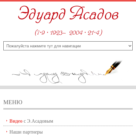
Эдуард Асадов
(7·9 · 1923—2004 · 21·4)
МЕНЮ
Видео
с Э.Асадовым
Наши партнеры