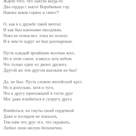
Жарче того, что зажгли когда-то

Два сердца с высот Воробьевых гор,

Навеки веков горячо и свято?!

О, как я о дружбе такой мечтал

И как был канонами околдован,

Пока не осмыслил, пока не познал

И в чем-то вдруг не был разочарован.

Пусть каждый ярчайшею жизнью жил,

Но в этом союзе, клянусь хоть небом,

Что только один из двоих дружил,

Другой же тем другом высоким не был!

Да, не был. Пусть сложен житейский крут,

Но я допускаю, хотя и туго,

Что к другу приехавший в гости друг

Мог даже влюбиться в супругу друга.

Влюбиться, но смуты своей сердечной

Даже и взглядом не показать,

Тем паче что друг его, что скрывать,

Любил свою милую бесконечно.
