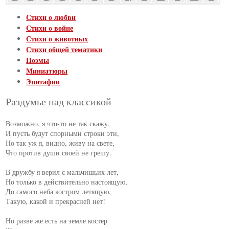
Стихи о любви
Стихи о войне
Стихи о животных
Стихи общей тематики
Поэмы
Миниатюры
Эпитафии
Раздумье над классикой
Возможно, я что-то не так скажу,

И пусть будут спорными строки эти,

Но так уж я, видно, живу на свете,

Что против души своей не грешу.

В дружбу я верил с мальчишьих лет,

Но только в действительно настоящую,

До самого неба костром летящую,

Такую, какой и прекрасней нет!

Но разве же есть на земле костер
