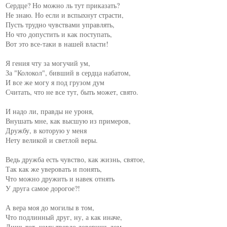
Сердце? Но можно ль тут приказать?

Не знаю. Но если и вспыхнут страсти,

Пусть трудно чувствами управлять,

Но что допустить и как поступать,

Вот это все-таки в нашей власти!

Я гения чту за могучий ум,

За "Колокол", бивший в сердца набатом,

И все же могу я под грузом дум

Считать, что не все тут, быть может, свято.

И надо ли, правды не уроня,

Внушать мне, как высшую из примеров,

Дружбу, в которую у меня

Нету великой и светлой веры.

Ведь дружба есть чувство, как жизнь, святое,

Так как же уверовать и понять,

Что можно дружить и навек отнять

У друга самое дорогое?!

А вера моя до могилы в том,

Что подлинный друг, ну, а как иначе,

Лишь тот, кому твердо доверишь дом,
