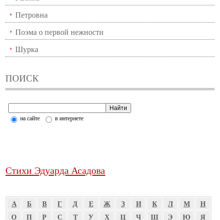
Петровна
Поэма о первой нежности
Шурка
ПОИСК
на сайте
в интернете
Стихи Эдуарда Асадова
А
Б
В
Г
Д
Е
Ж
З
И
К
Л
М
Н
О
П
Р
С
Т
У
Х
Ц
Ч
Ш
Э
Ю
Я