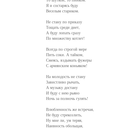
Я и состарясь буду

Веселым стариком.

Не стану по приказу

Тощать среди диет,

А буду лопать сразу

По множеству котлет!

Всегда по строгой мере

Пить соки. А тайком,

Смеясь, вздымать фужеры

С армянским коньяком!

На молодость не стану

Завистливо рычать,

А музыку достану

И буду с нею рьяно

Ночь за полночь гулять!

Влюбленность же встречая,

Не буду стрекозлить,

Ну мне ли, ум теряя,

Наивность обольщая,
