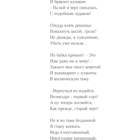
И брякнет кулаком:

- На кой я черт связалась

С подобным чудаком!

Откуда взять решенье:

Взмахнуть косой, грозя?

Но дважды, к сожаленью,

Убить уже нельзя...

Но бабка крикнет: - Это

Нам даже ни к чему! -

Зажжет мне хвост кометой

И вышвырнет с планеты

В космическую тьму.

- Вернуться не надейся.

Возмездье - первый сорт!

А ну теперь посмейся,

Как прежде, старый черт!

Но и во тьме бездонной

Я стану воевать.

Ведь я неугомонный,

Невзгодами крещенный,
