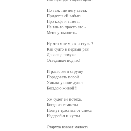
Но там, где нету света,

Придется ей забыть

Про кофе и газеты.

Не так-то просто это -

Меня угомонить.

Ну что мне мрак и стужа?

Как будто в первый раз!

Да я еще похуже

Отведывал подчас!

И разве же я струшу

Порадовать порой

Умолкнувшие души

Беседою живой?!

Уж будет ей потеха,

Когда из темноты

Начнут трястись от смеха

Надгробья и кусты.

Старуха взвоет малость
