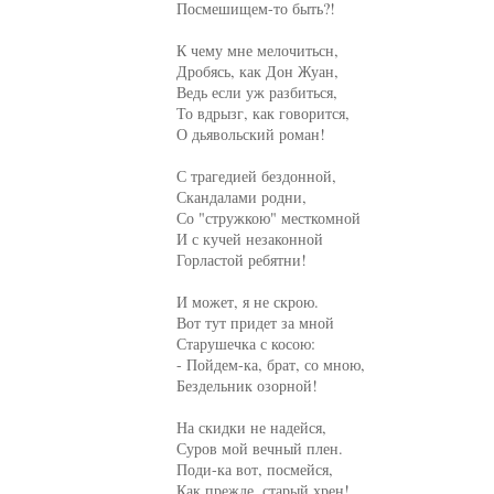
Посмешищем-то быть?!

К чему мне мелочитьсн,

Дробясь, как Дон Жуан,

Ведь если уж разбиться,

То вдрызг, как говорится,

О дьявольский роман!

С трагедией бездонной,

Скандалами родни,

Со "стружкою" месткомной

И с кучей незаконной

Горластой ребятни!

И может, я не скрою.

Вот тут придет за мной

Старушечка с косою:

- Пойдем-ка, брат, со мною,

Бездельник озорной!

На скидки не надейся,

Суров мой вечный плен.

Поди-ка вот, посмейся,

Как прежде, старый хрен!
