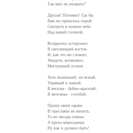
Так мне ли унывать?'

Друзья! Потомки! Где бы

Вам ни пришлось порой

Смотреть в ночное небо

Над вашей головой,

Вглядитесь осторожно

В светлеющий восток.

И, как это ни сложно,

Увидите, возможно,

Мигнувший огонек.

Хоть маленький, но ясный,

Упрямый и живой,

В веселье - буйно-красный,

В мечтанье - голубой.

Прошу меня заране

В тщеславье не винить,

То не звезды сиянье,

А кроха мирозданья,

Ну как и должно быть!
