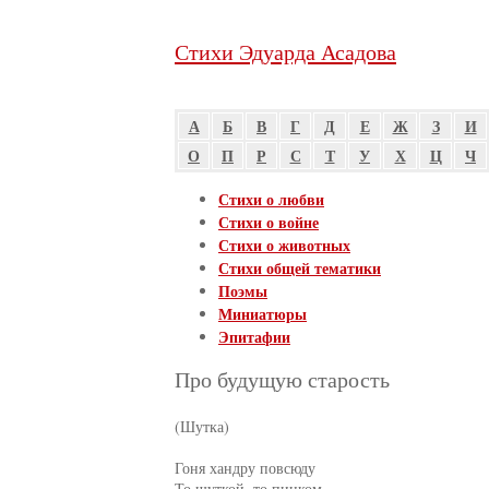
Стихи Эдуарда Асадова
А
Б
В
Г
Д
Е
Ж
З
И
О
П
Р
С
Т
У
Х
Ц
Ч
Стихи о любви
Стихи о войне
Стихи о животных
Стихи общей тематики
Поэмы
Миниатюры
Эпитафии
Про будущую старость
(Шутка)

Гоня хандру повсюду

То шуткой, то пинком.
