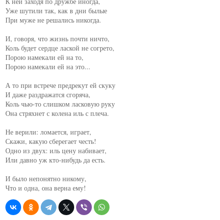
К ней заходя по дружбе иногда,

Уже шутили так, как в дни былые

При муже не решались никогда.

И, говоря, что жизнь почти ничто,

Коль будет сердце лаской не согрето,

Порою намекали ей на то,

Порою намекали ей на это...

А то при встрече предрекут ей скуку

И даже раздражатся сгоряча,

Коль чью-то слишком ласковую руку

Она стряхнет с колена иль с плеча.

Не верили: ломается, играет,

Скажи, какую сберегает честь!

Одно из двух: иль цену набивает,

Или давно уж кто-нибудь да есть.

И было непонятно никому,

Что и одна, она верна ему!