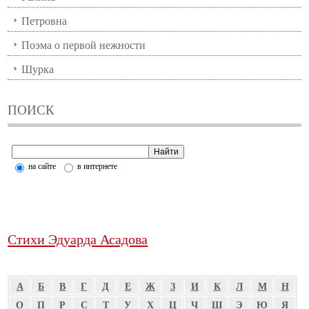
Петровна
Поэма о первой нежности
Шурка
ПОИСК
на сайте
в интернете
Стихи Эдуарда Асадова
А
Б
В
Г
Д
Е
Ж
З
И
К
Л
М
Н
О
П
Р
С
Т
У
Х
Ц
Ч
Ш
Э
Ю
Я