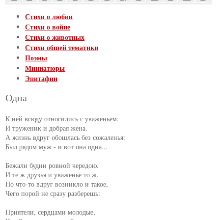
Стихи о любви
Стихи о войне
Стихи о животных
Стихи общей тематики
Поэмы
Миниатюры
Эпитафии
Одна
К ней всюду относились с уваженьем:

И труженик и добрая жена.

А жизнь вдруг обошлась без сожаленья:

Был рядом муж - и вот она одна...

Бежали будни ровной чередою.

И те ж друзья и уваженье то ж,

Но что-то вдруг возникло и такое,

Чего порой не сразу разберешь:

Приятели, сердцами молодые,
