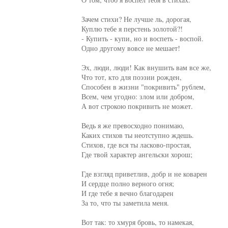
Зачем стихи? Не лучше ль, дорогая,

Куплю тебе я перстень золотой?!

- Купить - купи, но и воспеть - воспой.

Одно другому вовсе не мешает!

Эх, люди, люди! Как внушить вам все же,

Что тот, кто для поэзии рожден,

Способен в жизни "покривить" рублем,

Всем, чем угодно: злом или добром,

А вот строкою покривить не может.

Ведь я же превосходно понимаю,

Каких стихов ты неотступно ждешь.

Стихов, где вся ты ласково-простая,

Где твой характер ангельски хорош;

Где взгляд приветлив, добр и не коварен

И сердце полно верного огня;

И где тебе я вечно благодарен

За то, что ты заметила меня.

Вот так: то хмуря бровь, то намекая,
