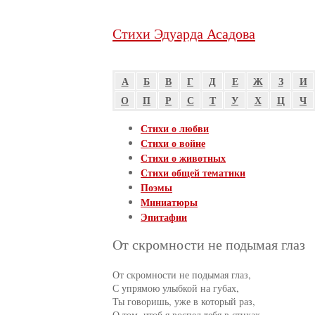
Стихи Эдуарда Асадова
А
Б
В
Г
Д
Е
Ж
З
И
О
П
Р
С
Т
У
Х
Ц
Ч
Стихи о любви
Стихи о войне
Стихи о животных
Стихи общей тематики
Поэмы
Миниатюры
Эпитафии
От скромности не подымая глаз
От скромности не подымая глаз,

С упрямою улыбкой на губах,

Ты говоришь, уже в который раз,

О том, чтоб я воспел тебя в стихах.
