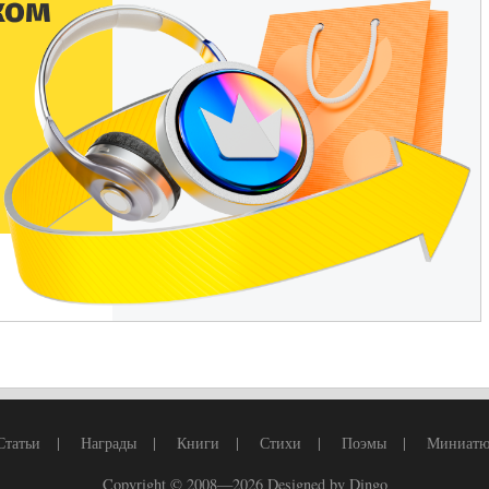
Статьи
|
Награды
|
Книги
|
Стихи
|
Поэмы
|
Миниат
Copyright © 2008—2026
Designed by Dingo