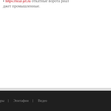
•
https://real-jet.ru
откатные ворота риал
джет промышленные.
юры
|
Эпитафии
|
Видео