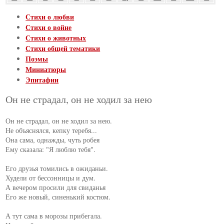
Стихи о любви
Стихи о войне
Стихи о животных
Стихи общей тематики
Поэмы
Миниатюры
Эпитафии
Он не страдал, он не ходил за нею
Он не страдал, он не ходил за нею.

Не объяснялся, кепку теребя...

Она сама, однажды, чуть робея

Ему сказала: "Я люблю тебя".

Его друзья томились в ожиданьи.

Худели от бессонницы и дум.

А вечером просили для свиданья

Его же новый, синенький костюм.

А тут сама в морозы прибегала.
