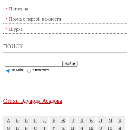
Петровна
Поэма о первой нежности
Шурка
ПОИСК
на сайте
в интернете
Стихи Эдуарда Асадова
А
Б
В
Г
Д
Е
Ж
З
И
К
Л
М
Н
О
П
Р
С
Т
У
Х
Ц
Ч
Ш
Э
Ю
Я