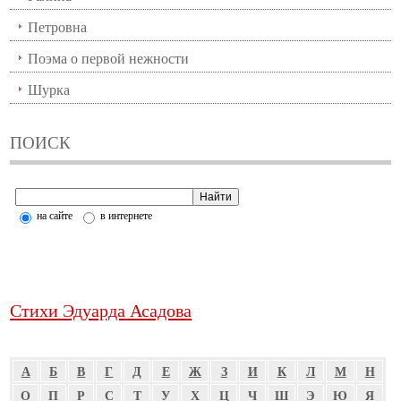
Петровна
Поэма о первой нежности
Шурка
ПОИСК
на сайте
в интернете
Стихи Эдуарда Асадова
А
Б
В
Г
Д
Е
Ж
З
И
К
Л
М
Н
О
П
Р
С
Т
У
Х
Ц
Ч
Ш
Э
Ю
Я