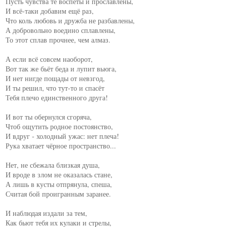
Пусть чувства те воспеты и прославлены,

И всё-таки добавим ещё раз,

Что коль любовь и дружба не разбавлены,

А добровольно воедино сплавлены,

То этот сплав прочнее, чем алмаз.

А если всё совсем наоборот,

Вот так же бьёт беда и лупит вьюга,

И нет нигде пощады от невзгод,

И ты решил, что тут-то и спасёт

Тебя плечо единственного друга!

И вот ты обернулся сгоряча,

Чтоб ощутить родное постоянство,

И вдруг - холодный ужас: нет плеча!

Рука хватает чёрное пространство...

Нет, не сбежала близкая душа,

И вроде в злом не оказалась стане,

А лишь в кусты отпрянула, спеша,

Считая бой проигранным заранее.

И наблюдая издали за тем,

Как бьют тебя их кулаки и стрелы,
