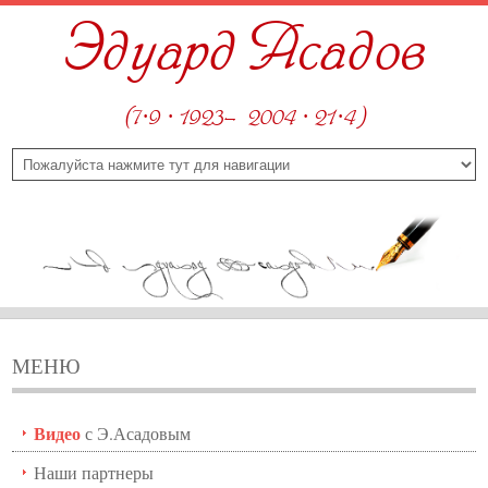
Эдуард Асадов
(7·9 · 1923—2004 · 21·4)
МЕНЮ
Видео
с Э.Асадовым
Наши партнеры