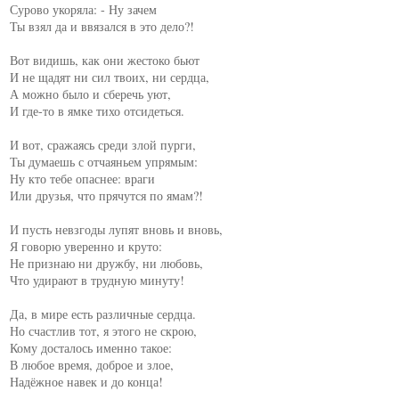
Сурово укоряла: - Ну зачем

Ты взял да и ввязался в это дело?!

Вот видишь, как они жестоко бьют

И не щадят ни сил твоих, ни сердца,

А можно было и сберечь уют,

И где-то в ямке тихо отсидеться.

И вот, сражаясь среди злой пурги,

Ты думаешь с отчаяньем упрямым:

Ну кто тебе опаснее: враги

Или друзья, что прячутся по ямам?!

И пусть невзгоды лупят вновь и вновь,

Я говорю уверенно и круто:

Не признаю ни дружбу, ни любовь,

Что удирают в трудную минуту!

Да, в мире есть различные сердца.

Но счастлив тот, я этого не скрою,

Кому досталось именно такое:

В любое время, доброе и злое,

Надёжное навек и до конца!