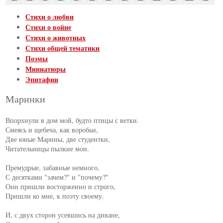
Стихи о любви
Стихи о войне
Стихи о животных
Стихи общей тематики
Поэмы
Миниатюры
Эпитафии
Маринки
Впорхнули в дом мой, будто птицы с ветки.

Смеясь и щебеча, как воробьи,

Две юные Марины, две студентки,

Читательницы пылкие мои.

Премудрые, забавные немного,

С десятками "зачем?" и "почему?"

Они пришли восторженно и строго,

Пришли ко мне, к поэту своему.

И, с двух сторон усевшись на диване,
