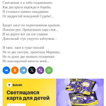
Сжигавшие и в небо подымавшие,

Как два крыла надежды и борьбы,

И столького наивно ожидавшие

От щедростей неведомой Судьбы!.,

Бредет закат по подмосковным крышам,

Пожатье рук. Прощальных пара слов...

И на дороге вот уж еле слышен

Довольный стук упругих каблучков...

И тают, тают в гуще тополей

Не то две светлых, трепетных Маринки,

Не то души две звонких половинки

Из невозвратной юности моей...