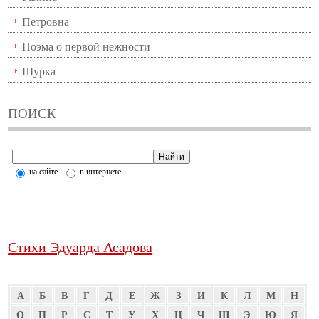
Петровна
Поэма о первой нежности
Шурка
ПОИСК
на сайте
в интернете
Стихи Эдуарда Асадова
А
Б
В
Г
Д
Е
Ж
З
И
К
Л
М
Н
О
П
Р
С
Т
У
Х
Ц
Ч
Ш
Э
Ю
Я