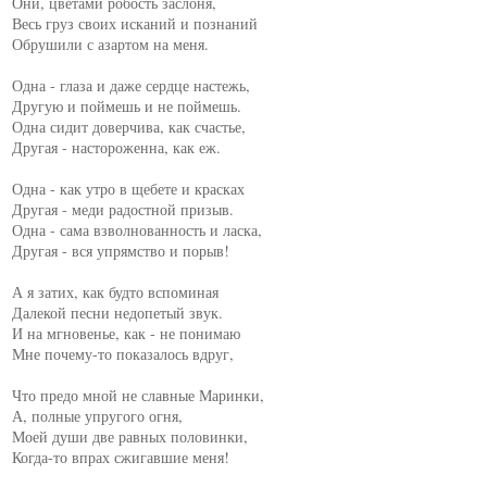
Они, цветами робость заслоня,

Весь груз своих исканий и познаний

Обрушили с азартом на меня.

Одна - глаза и даже сердце настежь,

Другую и поймешь и не поймешь.

Одна сидит доверчива, как счастье,

Другая - настороженна, как еж.

Одна - как утро в щебете и красках

Другая - меди радостной призыв.

Одна - сама взволнованность и ласка,

Другая - вся упрямство и порыв!

А я затих, как будто вспоминая

Далекой песни недопетый звук.

И на мгновенье, как - не понимаю

Мне почему-то показалось вдруг,

Что предо мной не славные Маринки,

А, полные упругого огня,

Моей души две равных половинки,

Когда-то впрах сжигавшие меня!
