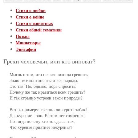
Стихи о любви
Стихи о войне
Стихи о животных
Стихи общей тематики
Поэмы
Миниатюры
Эпитафии
Грехи человечьи, или кто виноват?
     Мысль о том, что нельзя никогда грешить,

     Знают все континенты и все народы.

     Это так. Но, однако, пора спросить:

     Почему же так нравиться всем грешить?

     И так странно устроен закон природы?

     Вот, к примеру: грешно ли курить табак?

     Да, курение - зло. В этом нет сомненья!

     Но тогда почему кто-то сделал так,

     Что куренье приятнее некуренья?
