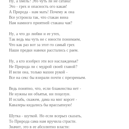
     Ну, а хмель? Это чуть ли не сатана!

     Это - грех и опасность ого какая!

     А Природа - нам мать! Почему ж она

     Все устроила так, что стакан вина

     Нам намного приятней стакана чая?

     Ну, а что до любви и ее утех,

     Так ведь мы чуть не с юности понимаем,

     Что как раз вот за этот-то самый грех

     Наши предки навеки расстались с раем.

     Ну, а кто изобрел эти все наслажденья?

     Не Природа ли с мудрой своей главой?

     И вели она, только махни рукой -

     Все на секс бы взирали почти с презреньем.

     Ведь понятно, что, если блаженства нет -

     Не нужны ни объятья, ни поцелуи.

     И ослабь, скажем, дама на миг корсет -

     Кавалеры кидались бы врассыпную!

     Шутка - шуткой. Но если всерьез сказать,

     То Природа сама нам вручила страсти.

     Значит, это в ее абсолютно власти:
