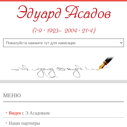
Эдуард Асадов
(7·9 · 1923—2004 · 21·4)
МЕНЮ
Видео
с Э.Асадовым
Наши партнеры