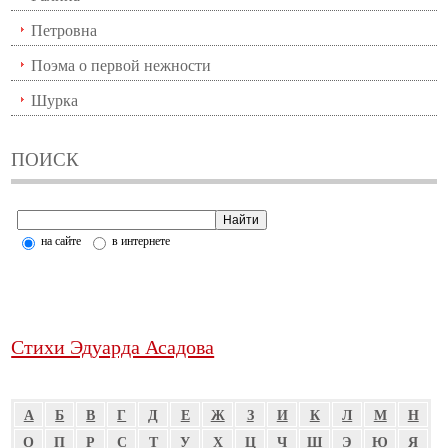
Петровна
Поэма о первой нежности
Шурка
ПОИСК
на сайте
в интернете
Стихи Эдуарда Асадова
А
Б
В
Г
Д
Е
Ж
З
И
К
Л
М
Н
О
П
Р
С
Т
У
Х
Ц
Ч
Ш
Э
Ю
Я