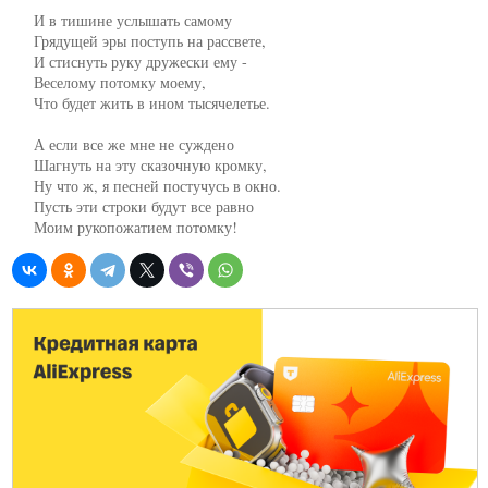
     И в тишине услышать самому

     Грядущей эры поступь на рассвете,

     И стиснуть руку дружески ему -

     Веселому потомку моему,

     Что будет жить в ином тысячелетье.

     А если все же мне не суждено

     Шагнуть на эту сказочную кромку,

     Ну что ж, я песней постучусь в окно.

     Пусть эти строки будут все равно

     Моим рукопожатием потомку!