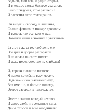
     Ведь он, мой век, и радио открыл,

     И в космос взмыл быстрее ураганов,

     Кино придумал, атом расщепил

     И засветил глаза телеэкранов.

     Он видел и свободу и лишенья,

     Свалил фашизм в пожаре грозовом,

     И верю я, что все-таки о нем

     Потомки наши вспомнят с уваженьем.

     За этот век, за то, чтоб день его

     Все ярче и добрее разгорался,

     Я не жалел на свете ничего

     И даже перед смертью не сгибался!

     И, горячо шагая по планете,

     Я полон дружбы к веку моему.

     Ведь как-никак назначено ему,

     Вот именно, и больше никому,

     Второе завершить тысячелетье.

     Имеет в жизни каждый человек

     И адрес свой, и временные даты.

     Даны судьбой и мне координаты:
