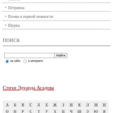
Петровна
Поэма о первой нежности
Шурка
ПОИСК
на сайте
в интернете
Стихи Эдуарда Асадова
А
Б
В
Г
Д
Е
Ж
З
И
К
Л
М
Н
О
П
Р
С
Т
У
Х
Ц
Ч
Ш
Э
Ю
Я