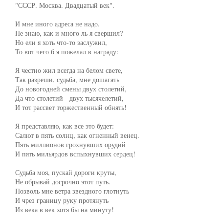
     "СССР. Москва. Двадцатый век".

     И мне иного адреса не надо.

     Не знаю, как и много ль я свершил?

     Но ели я хоть что-то заслужил,

     То вот чего б я пожелал в награду:

     Я честно жил всегда на белом свете,

     Так разреши, судьба, мне дошагать

     До новогодней смены двух столетий,

     Да что столетий - двух тысячелетий,

     И тот рассвет торжественный обнять!

     Я представляю, как все это будет:

     Салют в пять солнц, как огненный венец.

     Пять миллионов грохнувших орудий

     И пять мильярдов вспыхнувших сердец!

     Судьба моя, пускай дороги круты,

     Не обрывай досрочно этот путь.

     Позволь мне ветра звездного глотнуть

     И чрез границу руку протянуть

     Из века в век хотя бы на минуту!
