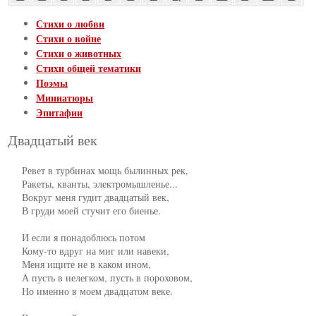
Стихи о любви
Стихи о войне
Стихи о животных
Стихи общей тематики
Поэмы
Миниатюры
Эпитафии
Двадцатый век
     Ревет в турбинах мощь былинных рек,

     Ракеты, кванты, электромышленье...

     Вокруг меня гудит двадцатый век,

     В груди моей стучит его биенье.

     И если я понадоблюсь потом

     Кому-то вдруг на миг или навеки,

     Меня ищите не в каком ином,

     А пусть в нелегком, пусть в пороховом,

     Но именно в моем двадцатом веке.
