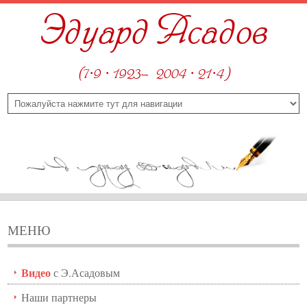
Эдуард Асадов
(7·9 · 1923—2004 · 21·4)
МЕНЮ
Видео
с Э.Асадовым
Наши партнеры