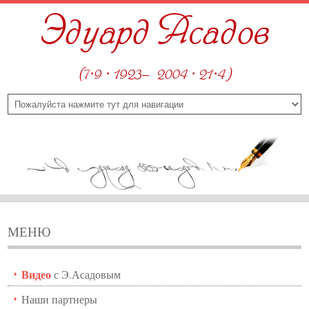
Эдуард Асадов
(7·9 · 1923—2004 · 21·4)
МЕНЮ
Видео
с Э.Асадовым
Наши партнеры