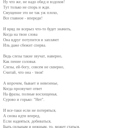
Ну что же, не надо обид и вздохов!

Тут только не спорь и жди.

Смущение это не так уж плохо,

Все главное - впереди!

И вряд ли всерьез что-то будет значить,

Когда на твои слова

Она вдруг потупится и заплачет

Иль даже сбежит сперва.

Ведь слезы такие звучат, наверно,

Как пение соловья.

Слезы, ей-богу, совсем не скверно,

Считай, что она - твоя!

А впрочем, бывает и невезенье,

Когда прозвучит ответ

На фразы, полные восхищенья,

Сурово и горько: "Нет".

И все-таки если не потеряться,

А снова идти вперед,

Если надеяться, добиваться,

Быть сильным и нежным, то, может статься,
