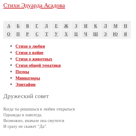
Стихи Эдуарда Асадова
А
Б
В
Г
Д
Е
Ж
З
И
К
Л
М
Н
О
П
Р
С
Т
У
Х
Ц
Ч
Ш
Э
Ю
Я
Стихи о любви
Стихи о войне
Стихи о животных
Стихи общей тематики
Поэмы
Миниатюры
Эпитафии
Дружеский совет
Когда ты решишься в любви открыться

Однажды и навсегда,

Возможно, вначале она смутится

И сразу не скажет "Да".
