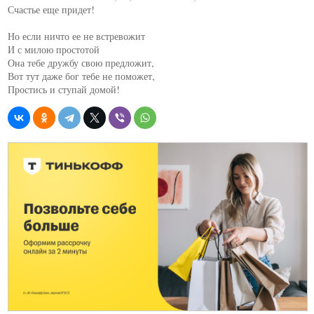
Счастье еще придет!

Но если ничто ее не встревожит

И с милою простотой

Она тебе дружбу свою предложит,

Вот тут даже бог тебе не поможет,

Простись и ступай домой!