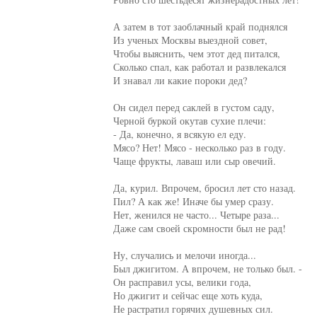
А затем в тот заоблачный край поднялся

Из ученых Москвы выездной совет,

Чтобы выяснить, чем этот дед питался,

Сколько спал, как работал и развлекался

И знавал ли какие пороки дед?

Он сидел перед саклей в густом саду,

Черной буркой окутав сухие плечи:

- Да, конечно, я всякую ел еду.

Мясо? Нет! Мясо - несколько раз в году.

Чаще фрукты, лаваш или сыр овечий.

Да, курил. Впрочем, бросил лет сто назад.

Пил? А как же! Иначе бы умер сразу.

Нет, женился не часто... Четыре раза...

Даже сам своей скромности был не рад!

Ну, случались и мелочи иногда...

Был джигитом. А впрочем, не только был. -

Он расправил усы, велики года,

Но джигит и сейчас еще хоть куда,

Не растратил горячих душевных сил.
