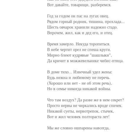
Вот давайте, товарищи, разберемся.

Год за годом он пас на лугах овец.

Рядом горный родник, тишина, прохлада...

Шесть овчарок хранили надежно стадо.

Впрочем, жил, как и дед его, и отец.

Время замерло. Некуда торопиться.

В небе чертит орел не спеша круги.

Мирно блеют кудрявые "шашлыки",

Да кричит в можжевельнике чибис-птица.

В доме тихо... Извечный удел жены:

Будь нежна и любимому не перечь

(Хорошо или нет - не об этом речь),

Но в семье никогда никакой войны.

Что там воздух? Да разве же в нем секрет?

Просто нервы не чиркались вроде спичек.

Никакой суеты, нервотрепок, стычек,

Вот и жил человек полтораста лет!

Мы же словно ошпарены навсегда,
