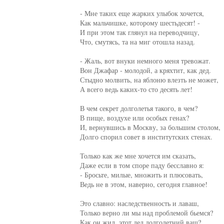
- Мне таких еще жарких улыбок хочется,

Как мальчишке, которому шестьдесят! -

И при этом так глянул на переводчицу,

Что, смутясь, та на миг отошла назад.

- Жаль, вот внуки немного меня тревожат.

Вон Джафар - молодой, а кряхтит, как дед.

Стыдно молвить, на яблоню влезть не может,

А всего ведь каких-то сто десять лет!

В чем секрет долголетья такого, в чем?

В пище, воздухе или особых генах?

И, вернувшись в Москву, за большим столом,

Долго спорил совет в институтских стенах.

Только как же мне хочется им сказать,

Даже если в том споре паду бесславно я:

- Бросьте, милые, множить и плюсовать,

Ведь не в этом, наверно, сегодня главное!

Это славно: наследственность и лаваш,

Только верно ли мы над проблемой бьемся?

Как он жил, этот дед долголетний ваш?
