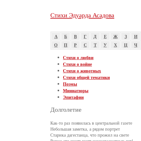
Стихи Эдуарда Асадова
А
Б
В
Г
Д
Е
Ж
З
И
О
П
Р
С
Т
У
Х
Ц
Ч
Стихи о любви
Стихи о войне
Стихи о животных
Стихи общей тематики
Поэмы
Миниатюры
Эпитафии
Долголетие
Как-то раз появилась в центральной газете

Небольшая заметка, а рядом портрет

Старика дагестанца, что прожил на свете

Ровно сто шестьдесят жизнерадостных лет!
