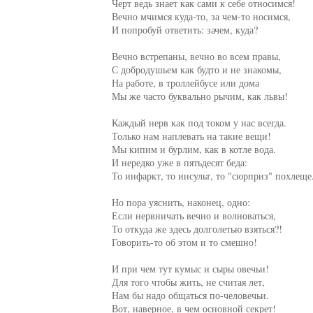
Черт ведь знает как сами к себе относимся!

Вечно мчимся куда-то, за чем-то носимся,

И попробуй ответить: зачем, куда?

Вечно встрепаны, вечно во всем правы,

С добродушьем как будто и не знакомы,

На работе, в троллейбусе или дома

Мы же часто буквально рычим, как львы!

Каждый нерв как под током у нас всегда.

Только нам наплевать на такие вещи!

Мы кипим и бурлим, как в котле вода.

И нередко уже в пятьдесят беда:

То инфаркт, то инсульт, то "сюрприз" похлеще.
Но пора уяснить, наконец, одно:

Если нервничать вечно и волноваться,

То откуда же здесь долголетью взяться?!

Говорить-то об этом и то смешно!

И при чем тут кумыс и сыры овечьи!

Для того чтобы жить, не считая лет,

Нам бы надо общаться по-человечьи.

Вот, наверное, в чем основной секрет!
