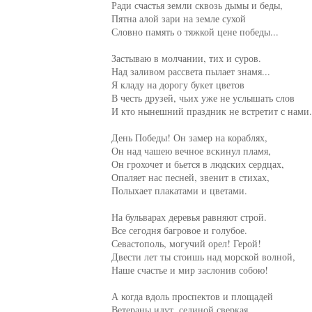
Ради счастья земли сквозь дымы и беды,

Пятна алой зари на земле сухой

Словно память о тяжкой цене победы...

Застываю в молчании, тих и суров.

Над заливом рассвета пылает знамя...

Я кладу на дорогу букет цветов

В честь друзей, чьих уже не услышать слов

И кто нынешний праздник не встретит с нами.

День Победы! Он замер на кораблях,

Он над чашею вечное вскинул пламя,

Он грохочет и бьется в людских сердцах,

Опаляет нас песней, звенит в стихах,

Полыхает плакатами и цветами.

На бульварах деревья равняют строй.

Все сегодня багровое и голубое.

Севастополь, могучий орел! Герой!

Двести лет ты стоишь над морской волной,

Наше счастье и мир заслонив собою!

А когда вдоль проспектов и площадей

Ветераны идут, сединой сверкая,
