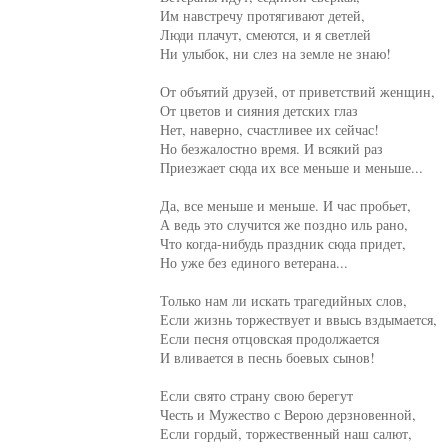
Им навстречу протягивают детей,

Люди плачут, смеются, и я светлей

Ни улыбок, ни слез на земле не знаю!

От объятий друзей, от приветствий женщин,

От цветов и сияния детских глаз

Нет, наверно, счастливее их сейчас!

Но безжалостно время. И всякий раз

Приезжает сюда их все меньше и меньше...

Да, все меньше и меньше. И час пробьет,

А ведь это случится же поздно иль рано,

Что когда-нибудь праздник сюда придет,

Но уже без единого ветерана...

Только нам ли искать трагедийных слов,

Если жизнь торжествует и ввысь вздымается,

Если песня отцовская продолжается

И вливается в песнь боевых сынов!

Если свято страну свою берегут

Честь и Мужество с Верою дерзновенной,

Если гордый, торжественный наш салют,
