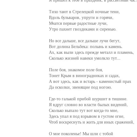
Тихо тают в Стрелецкой ночные тени,

Вдоль бульваров, упруги и горячи,

Мчатся первые радостные лучи,

Утро пахнет гвоздиками и сиренью.

Но все дальше, все дальше лучи бегут,

Вот долина Бельбека: полынь и камень.

Ах, как выли здесь прежде металл и пламень,

Сколько жизней навеки умолкло тут...

Поле боя, знакомое поле боя,

Тонет Крым в виноградниках и садах,

А вот здесь, как и встарь - каменистый прах

Да осколки, звенящие под ногою.

Где-то галькой прибой шуршит в тишине.

Я вдруг словно во власти былых видений,

Сколько выпало тут вот когда-то мне,

Здесь упал я под взрывом в густом огне,

Чтоб воскреснуть и жить для иных сражений,

О мое поколенье! Мы шли с тобой
