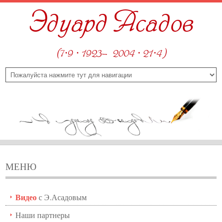
Эдуард Асадов
(7·9 · 1923—2004 · 21·4)
МЕНЮ
Видео
с Э.Асадовым
Наши партнеры