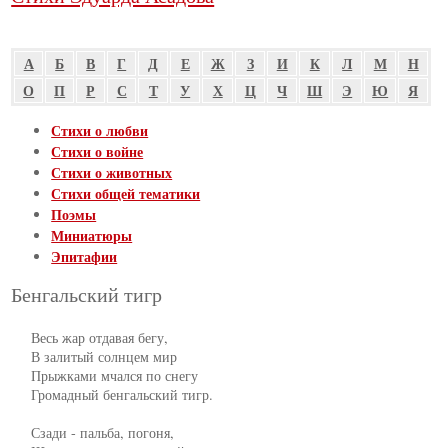
А
Б
В
Г
Д
Е
Ж
З
И
К
Л
М
Н
О
П
Р
С
Т
У
Х
Ц
Ч
Ш
Э
Ю
Я
Стихи о любви
Стихи о войне
Стихи о животных
Стихи общей тематики
Поэмы
Миниатюры
Эпитафии
Бенгальский тигр
     Весь жар отдавая бегу,

     В залитый солнцем мир

     Прыжками мчался по снегу

     Громадный бенгальский тигр.

     Сзади - пальба, погоня,
