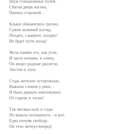
     Шум станционных путей,

     Сбитая дверь вагона,

     Паника сторожей...

     Клыки обнажились грозно,

     Сужен колючий взгляд.

     Поздно, слышите, поздно!

     Не будет пути назад!

     Жгла память его, как угли,

     И часто ночами, в плену,

     Он видел родные джунгли,

     Аистов и луну.

     Стада антилоп осторожных,

     Важных слонов у реки, -

     И было дышать невозможно

     От горечи и тоски!

     Так месяцы шли и годы.

     Но вышла оплошность - и вот,

     Едва почуяв свободу,

     Он тело метнул вперед!
