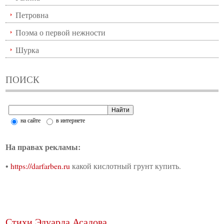
Петровна
Поэма о первой нежности
Шурка
ПОИСК
на сайте
в интернете
На правах рекламы:
•
https://darfarben.ru
какой кислотный грунт купить.
Стихи Эдуарда Асадова