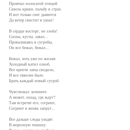
     Промчал полосатой птицей

     Сквозь крики, пальбу и страх.

     И вот только снег дымится

     Да ветер свистит в ушах!

     В сердце восторг, не злоба!

     Сосны, кусты, завал...

     Проваливаясь в сугробы,

     Он все бежал, бежал...

     Бежал, хоть уже по жилам

     Холодный катил озноб,

     Все крепче лапы сводило,

     И все тяжелее было

     Брать каждый новый сугроб.

     Чувствовал: коченеет.

     А может, назад, где ждут?

     Там встретят его, согреют,

     Согреют и вновь запрут...

     Все дальше следы уходят

     В морозную тишину.
