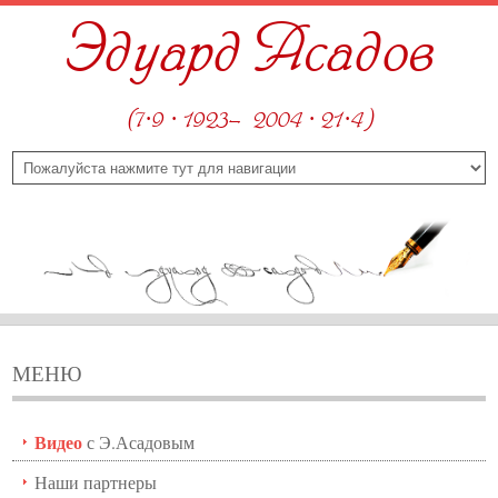
Эдуард Асадов
(7·9 · 1923—2004 · 21·4)
МЕНЮ
Видео
с Э.Асадовым
Наши партнеры