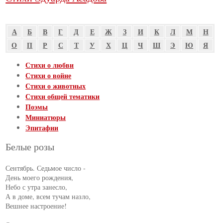
А
Б
В
Г
Д
Е
Ж
З
И
К
Л
М
Н
О
П
Р
С
Т
У
Х
Ц
Ч
Ш
Э
Ю
Я
Стихи о любви
Стихи о войне
Стихи о животных
Стихи общей тематики
Поэмы
Миниатюры
Эпитафии
Белые розы
Сентябрь. Седьмое число -

День моего рождения,

Небо с утра занесло,

А в доме, всем тучам назло,

Вешнее настроение!
