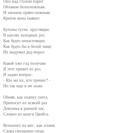
Оно над столом парит

Облаком белоснежным.

И запахом пряно-нежным

Крепче вина пьянит.

Бутоны тугие, хрустящие,

В каплях холодных рос.

Как будто ненастоящие,

Как будто бы в белой чаще

Их выдумал дед-мороз.

Какой уже год получаю

Я этот привет из роз.

И задаю вопрос:

- Кто же их, кто принес? -

Но так еще и не знаю.

Обняв, как охапку снега,

Приносит их всякий раз

Девушка в ранний час,

Словно из книги Цвейга.

Вспыхнет на миг, как пламя,

Слова смущенно-тихи:
