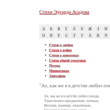
Стихи Эдуарда Асадова
А
Б
В
Г
Д
Е
Ж
З
И
О
П
Р
С
Т
У
Х
Ц
Ч
Стихи о любви
Стихи о войне
Стихи о животных
Стихи общей тематики
Поэмы
Миниатюры
Эпитафии
"Ах, как же я в детстве любил пое
     Ах, как же я в детстве любил поезда,

     Таинственно-праздничные, зеленые,

     Веселые, шумные, запыленные,

     Спешащие вечно туда-сюда!
