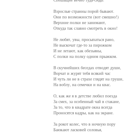
     Взрослые странны порой бывают.

     Они по возможности (вот смешно!)

     Верхние полки не занимают,

     Откуда так славно смотреть в окно!

     Не любят, увы, просыпаться рано,

     Не выскочат где-то за пирожком

     И не летают, как обезьяны,

     С полки на полку одним прыжком.

     В скучнейших беседах отводят души,

     Ворчат и журят тебя всякий час

     И чуть ли не в страхе глядят на груши,

     На воблу, на семечки и на квас.

     О, как же я в детстве любил поезда

     За смех, за особенный чай в стакане,

     За то, что в квадрате окна всегда

     Проносятся кадры, как на экране.

     За рокот колес, что в ночную пору

     Баюкают ласковей соловья,
