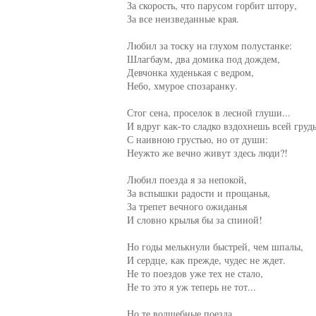
     За скорость, что парусом горбит штору,

     За все неизведанные края.

     Любил за тоску на глухом полустанке:

     Шлагбаум, два домика под дождем,

     Девчонка худенькая с ведром,

     Небо, хмурое спозаранку.

     Стог сена, проселок в лесной глуши...

     И вдруг как-то сладко вздохнешь всей грудь
     С наивною грустью, но от души:

     Неужто же вечно живут здесь люди?!

     Любил поезда я за непокой,

     За вспышки радости и прощанья,

     За трепет вечного ожиданья

     И словно крылья бы за спиной!

     Но годы мелькнули быстрей, чем шпалы,

     И сердце, как прежде, чудес не ждет.

     Не то поездов уже тех не стало,

     Не то это я уж теперь не тот...

     Но те волшебные поезда
